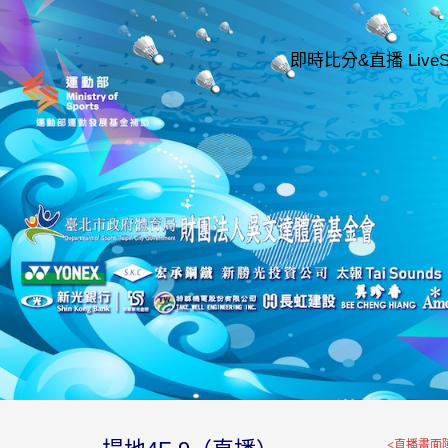
即時比分&直播 LiveSco
<
直播畫面